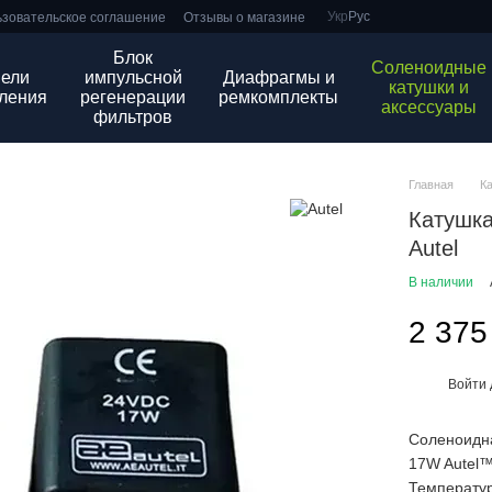
Укр
Рус
зовательское соглашение
Отзывы о магазине
Блок
Соленоидные
ели
импульсной
Диафрагмы и
катушки и
ления
регенерации
ремкомплекты
аксессуары
фильтров
Главная
К
Катушка
Autel
В наличии
2 375
Войти
%
Соленоидна
17W Autel™
Температу