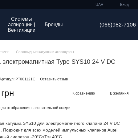
UAH
Вход
Системы
(066)982-7106
аспирации |
Бренды
Вентиляции
аталог
Соленоидные катушки и аксессуары
 электромагнитная Type SYS10 24 V DC
Артикул: PT001121C
Оставить отзыв
 грн
К сравнению
В желания
для отображения накопительной скидки
я катушка SYS10 для электромагнитного клапана 24 V DC
. Подходит для всех моделей импульсных клапанов Autel.
рный диапазон -20°C≤T≤+40°C