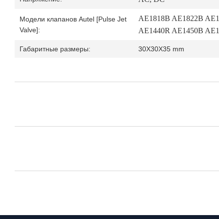
AE1818B AE1822B AE1
Модели клапанов Autel [Pulse Jet
Valve]:
AE1440R AE1450B AE
Габаритные размеры:
30X30X35 mm