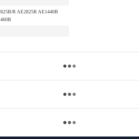
825B/R AE2825R AE1440B
1460B