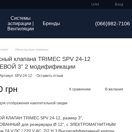
UAH
Вход
Системы
(066)982-7106
аспирации |
Бренды
Вентиляции
аталог
Импульсные клапаны
сный клапана TRIMEC SPV 24-12
ВОЙ 3" 2 модифификации
Артикул: SPV-24-12
Оставить отзыв
0 грн
К сравнению
В желания
для отображения накопительной скидки
 КЛАПАН TRIMEC SPV 24-12, размер 3",
ВАННЫЙ для резервуара Ø 12", с ЭЛЕКТРОМАГНИТНЫМ
м 24 V DC / 220 V AC, 2/2 Н.З Высокоэффективный клапан,