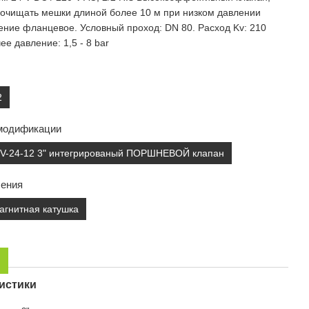
очищать мешки длиной более 10 м при низком давлении
ние фланцевое. Условный проход: DN 80. Расход Kv: 210
ее давление: 1,5 - 8 bar
2
модификации
PV-24-12 3" интегрированый ПОРШНЕВОЙ клапан
ления
агнитная катушка
истики