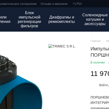
Укр
Рус
зовательское соглашение
Отзывы о магазине
Блок
Соленоидные
ели
импульсной
Диафрагмы и
катушки и
ления
регенерации
ремкомплекты
аксессуары
фильтров
Главная
К
Импуль
ПОРШНЕ
В наличии
11 97
Войти
%
ПОРШНЕВОЙ
ИНТЕГРИРО
управление