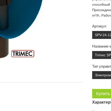
способный 
Присоедине
m³/h. Рабоч
Артикул
SPV-24-1
Название 
Trimec S
Тип управ
Электром
Купить
Характер