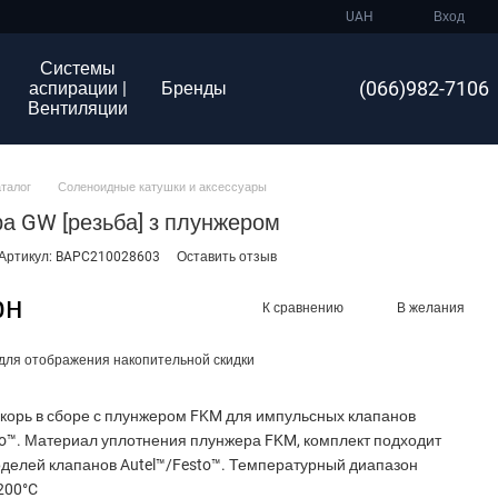
UAH
Вход
Системы
(066)982-7106
аспирации |
Бренды
Вентиляции
аталог
Соленоидные катушки и аксессуары
а GW [резьба] з плунжером
Артикул: BAPC210028603
Оставить отзыв
рн
К сравнению
В желания
для отображения накопительной скидки
якорь в сборе с плунжером FKM для импульсных клапанов
to™. Материал уплотнения плунжера FKM, комплект подходит
оделей клапанов Autel™/Festo™. Температурный диапазон
+200°C