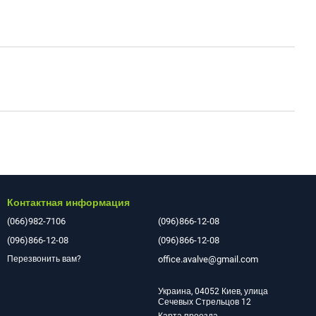
Контактная информация
(066)982-7106
(096)866-12-08
(096)866-12-08
(096)866-12-08
office.avalve@gmail.com
Перезвонить вам?
Украина, 04052 Киев, улица
Сечевых Стрельцов 12