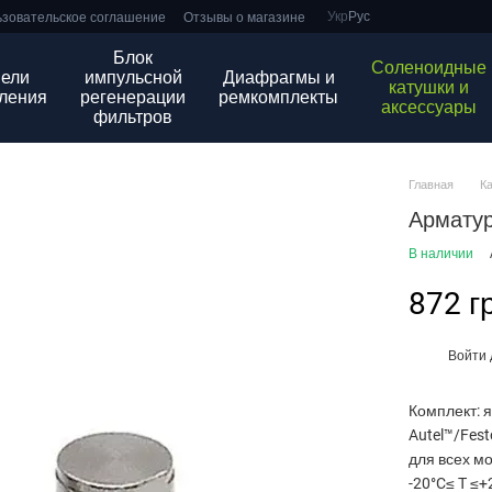
Укр
Рус
зовательское соглашение
Отзывы о магазине
Блок
Соленоидные
ели
импульсной
Диафрагмы и
катушки и
ления
регенерации
ремкомплекты
аксессуары
фильтров
Главная
К
Арматур
В наличии
872 г
Войти
%
Комплект: 
Autel™/Fes
для всех м
-20°C≤ T ≤