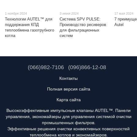
1 ноября 2024
3 июня 2024
17 мая 2024
Технологии AUTEL™ для
Система SPV PULSE:
7 преимуще
поддержания КПД
Производство ресиверов
Autel
теплообмена газотрубного
для фильтрационных
котла
систем
(066)982-7106
(096)866-12-08
Контакты
Полная версия сайта
Карта сайта
Высокоэффективные импульсные клапаны AUTEL™. Панели
управления, экономайзеры для управления системой очистки
промышленных фильтров.
Эффективные решения очистки конвективных поверхностей
теплообмена котлов и экономайзеров.