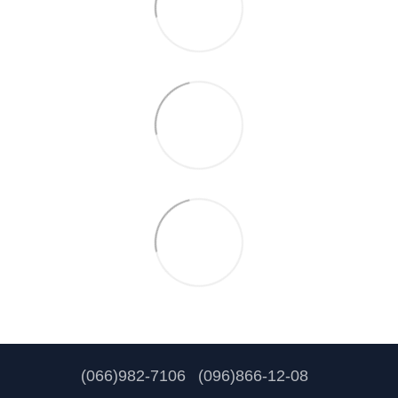
(066)982-7106
(096)866-12-08