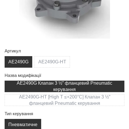
Артикул
AE2490G
AE2490G-HT
Назва модифікації
AE2490G Клапан 3 ½” фланцевий Pneumatic
керування
AE2490G-HT [High T ≤+200°C] Клапан 3 ½”
фланцевий Pneumatic керування
Тип керування
Пневматичне