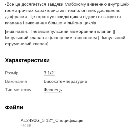
-Все це досягається завдяки глибокому вивченню внутрішніх
геометричних характеристик і технологічних досліджень
діафрагми. Це гарантує швидкі цикли відкриття-закриття
клапана і виконання більше мільйона циклів
[інші назви: Пневмоімпульсний мембранний клапан ||
Імпульсний клапан з фланцевим з’єднанням || Імпульсний
струменевий клапан]
Характеристики
Розмір
3 1/2"
Виконання
Високотемпературне
Тип монтажу
Фланець
Файли
AE2490G_3 12''_Специфікація
460 КБ
PDF