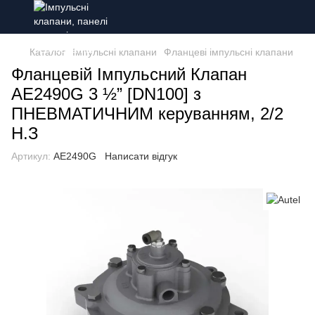
Каталог
Імпульсні клапани
Фланцеві імпульсні клапани
Фланцевій Імпульсний Клапан
AE2490G 3 ½” [DN100] з
ПНЕВМАТИЧНИМ керуванням, 2/2
Н.З
Артикул:
AE2490G
Написати відгук