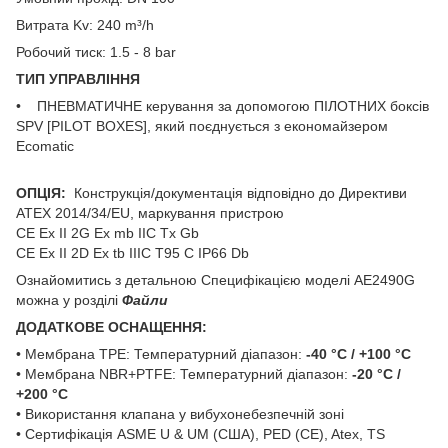
Витрата Kv: 240 m³/h
Робочий тиск: 1.5 - 8 bar
ТИП УПРАВЛІННЯ
• ПНЕВМАТИЧНЕ керування за допомогою ПІЛОТНИХ боксів
SPV [PILOT BOXES], який поєднується з економайзером
Ecomatic
ОПЦІЯ:
Конструкція/документація відповідно до Директиви
ATEX 2014/34/EU, маркування пристрою
CE Ex II 2G Ex mb IIC Tx Gb
CE Ex II 2D Ex tb IIIC T95 C IP66 Db
Ознайомитись з детальною Специфікацією моделі АЕ2490G
можна у розділі
Файли
ДОДАТКОВЕ ОСНАЩЕННЯ:
• Мембрана TPE: Температурний діапазон:
-40 °C / +100 °C
• Мембрана NBR+PTFE: Температурний діапазон:
-20 °C /
+200 °C
• Використання клапана у вибухонебезпечній зоні
• Сертифікація ASME U & UM (США), PED (CE), Atex, TS