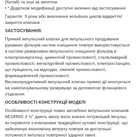
(Китай) та інші за запитом.
• * Додаткові модифікації доступні залежно від застосування
Гарантія: 3 роки або виконання мільйона циклів відкриття/
закриття клапана
ЗАСТОСУВАННЯ:
Прямий імпульсний клапан для імпульсного продування
рукавних фільтрів систем очищення повітря використовується
в системі реверсивно-імпульсного очищення фільтрів в
електроенергетиці, цементній промисловості, сталеливарній
промисловості, металургійній промисловості, електростанціях,
що працюють на відходах, хімічній промисловості,
фармацевтичній промисловості.
Високопродуктивний імпульсний клапан прямої дії монтується
на накопичувальному резервуарі за допомогою фланцевого
з'єднання.
ОСОБЛИВОСТІ КОНСТРУКЦІЇ МОДЕЛІ
Особливості конструкції нових заглибних імпульсних клапанів
AE2490G 3 ½" дають змогу мати значно потужніший імпульс,
як порівняти з клапанами традиційної кутової конструкції, що
забезпечує економічну витрату повітря за достатньої
потужності імпульсу повітряної ударної хвилі.