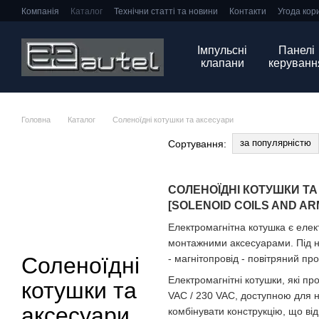
Перейти до основного контенту
Компанія
Каталог
Технічни статті та новини
Контакти
Угода кор
Імпульсні
Панелі
клапани
керуванн
Головна
Каталог
Соленоїдні котушки та аксесуари
за популярністю
Сортування:
СОЛЕНОЇДНІ КОТУШКИ Т
[SOLENOID COILS AND A
Електромагнітна котушка є елек
монтажними аксесуарами. Під на
Соленоїдні
- магнітопровід - повітряний про
Електромагнітні котушки, які п
котушки та
VAC / 230 VAC, доступною для н
аксесуари
комбінувати конструкцію, що в