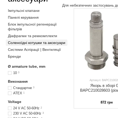
Для небезпечних застосувань до
Імпульсні клапани
Панелі керування
Блок імпульсної регенерації
фільтрів
Діафрагми та ремкомплекти
Соленоїдні котушки та аксесуари
Системи Аспірації | Вентиляції
Бренди
Ø armature tube, mm
10
3
Артикул: BAPC21002
Виконання
Якорь в зборі
Стандартне
3
BAPC210028603 (різ
ATEX
1
Voltage
872 грн
24 V AC 50-60Hz
2
230 V AC 50-60Hz
3