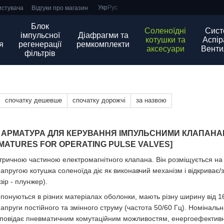
Укр
Рус
истувача
Відгуки про магазин
Блок
Соленоїдні
Сист
імпульсної
Діафрагми та
котушки та
Аспіра
я
регенерації
ремкомплекти
аксесуари
Венти
фільтрів
спочатку дешевше
спочатку дорожчі
за назвою
А АРМАТУРА ДЛЯ КЕРУВАННЯ ІМПУЛЬСНИМИ КЛАПАН
RMATURES FOR OPERATING PULSE VALVES]
тричною частиною електромагнітного клапана. Він розміщується на с
пругою котушка соленоїда діє як виконавчий механізм і відкриває/
зір - плунжер).
ропонуються в різних матеріалах оболонки, мають різну ширину від 1
апруги постійного та змінного струму (частота 50/60 Гц). Номіналь
ідповідає пневматичним комутаційним можливостям, енергоефектив