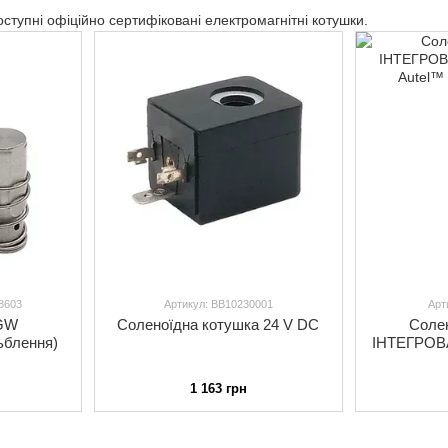
ступні офіційно сертифіковані електромагнітні котушки.
8603
Артикул: BB10230001
Арт
 GW
Соленоїдна котушка 24 V DC
Соле
ьблення)
ІНТЕГРОВАНА SYS10
1 163 грн