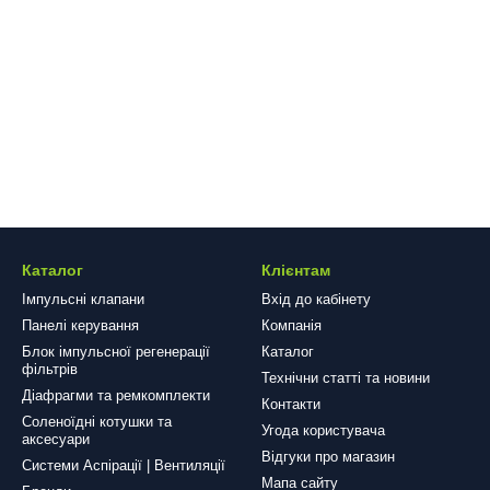
Каталог
Клієнтам
Імпульсні клапани
Вхід до кабінету
Панелі керування
Компанія
Блок імпульсної регенерації
Каталог
фільтрів
Технічни статті та новини
Діафрагми та ремкомплекти
Контакти
Соленоїдні котушки та
Угода користувача
аксесуари
Відгуки про магазин
Системи Аспірації | Вентиляції
Мапа сайту