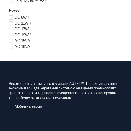
24 V DC 50-60Hz
4
Power
DС 9W
1
DС 11W
1
DС 17W
4
DС 19W
1
AC 15VA
1
AC 19VA
1
Високоефективні імпульсні клапани AUTEL™. Панелі управління,
економайзери для керування системою очищення промислових
фільтрів. Ефективні рішення очищення конвективних поверхонь
теплообміну котлів та економайзерів.
Мобільна версія