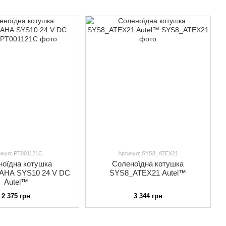
икул: PT001121C
Артикул: SYS8_ATEX21
ноїдна котушка
Соленоїдна котушка
 24 V DC
SYS8_ATEX21 Autel™
Autel™
2 375 грн
3 344 грн