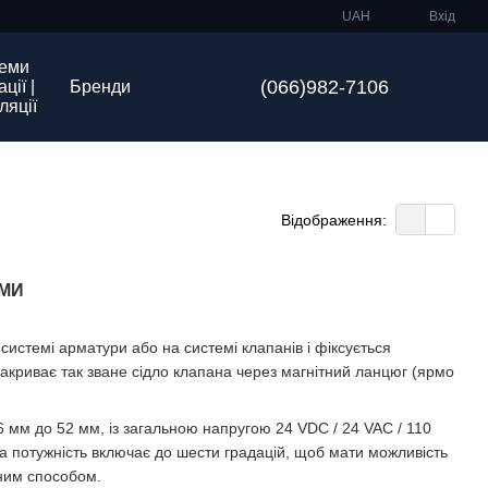
UAH
Вхід
еми
(066)982-7106
ції |
Бренди
ляції
Відображення:
АМИ
истемі арматури або на системі клапанів і фіксується
закриває так зване сідло клапана через магнітний ланцюг (ярмо
6 мм до 52 мм, із загальною напругою 24 VDC / 24 VAC / 110
на потужність включає до шести градацій, щоб мати можливість
ним способом.