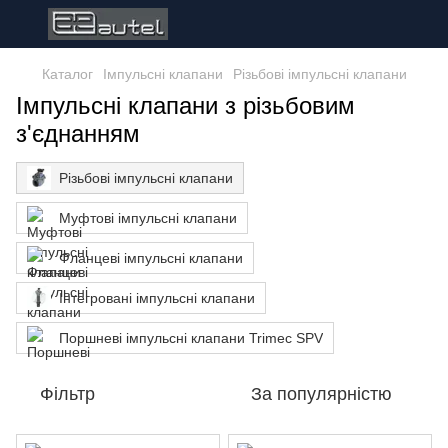
Каталог
Імпульсні клапани
Різьбові імпульсні клапани
Імпульсні клапани з різьбовим
з'єднанням
Різьбові імпульсні клапани
Муфтові імпульсні клапани
Фланцеві імпульсні клапани
Інтегровані імпульсні клапани
Поршневі імпульсні клапани Trimec SPV
Фільтр
За популярністю