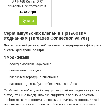
AE1460B Клапан 2 ½”
різьбовий Електромагнітний
24 VDC / 220 VAC
11 630 грн
Купити
Серія імпульсних клапанів з різьбовим
з’єднанням [Threaded Connection valves]
Для імпульсної регенерації рукавних та картриджних фільтрів в
системі фільтрації повітря.
4 модифікації:
електромагнітне керування
пневматичне керування
високотемпературне виконання
виконання для вибухонебезпечних зон Atex
Особливістю цієї моделі є внутрішнє різьбове з'єднання (як на
виході, так і на вході). Швидке відкриття з великим об'ємом
повітря дозволяє отримати високий струмінь за короткий час і
зменшити споживання повітря. Все це досягається завдяки