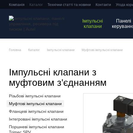
Перейти до основного контенту
Компанія
Каталог
Технічни статті та новини
Контакти
Угода кор
Імпульсні
Панелі
клапани
керуванн
Головна
Каталог
Імпульсні клапани
Муфтові імпульсні клапани
Імпульсні клапани з
муфтовим з'єднанням
Різьбові імпульсні клапани
Муфтові імпульсні клапани
Фланцеві імпульсні клапани
Інтегровані імпульсні клапани
Поршневі імпульсні клапани
Trimec SPV