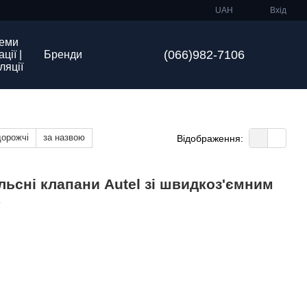
UAH
Вхід
еми
(066)982-7106
ції |
Бренди
ляції
дорожчі
за назвою
Відображення:
ульсні клапани Autel зі швидкоз'ємним
б