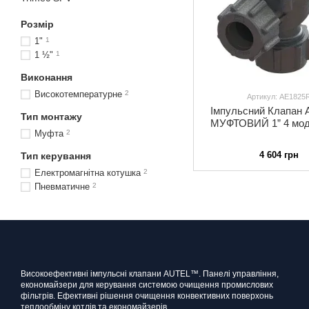
Розмір
1"
1
1 ½"
1
Виконання
Високотемпературне
2
Артикул: AE1825
Імпульсний Клапан
Тип монтажу
МУФТОВИЙ 1” 4 мод
Муфта
2
4 604 грн
Тип керування
Електромагнітна котушка
2
Пневматичне
2
Високоефективні імпульсні клапани AUTEL™. Панелі управління,
економайзери для керування системою очищення промислових
фільтрів. Ефективні рішення очищення конвективних поверхонь
теплообміну котлів та економайзерів.