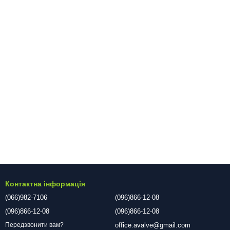
Контактна інформація
(066)982-7106
(096)866-12-08
(096)866-12-08
(096)866-12-08
office.avalve@gmail.com
Передзвонити вам?