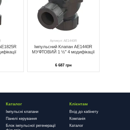
R
Артикул: AE1440R
 AE1825R
Імпульсний Клапан AE1440R
ифікації
МУФТОВИЙ 1 ½” 4 модифікації
6 687 грн
Каталог
Клієнтам
Імпульсні клапани
Вхід до кабінету
Панелі керування
Компанія
Блок імпульсної регенерації
Каталог