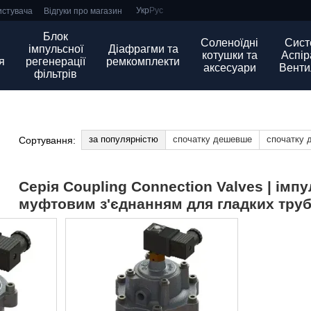
Укр
Рус
истувача
Відгуки про магазин
Блок
Соленоїдні
Сист
імпульсної
Діафрагми та
котушки та
Аспіра
я
регенерації
ремкомплекти
аксесуари
Венти
фільтрів
за популярністю
спочатку дешевше
спочатку 
Сортування:
Серія Coupling Connection Valves | імп
муфтовим з'єднанням для гладких тру