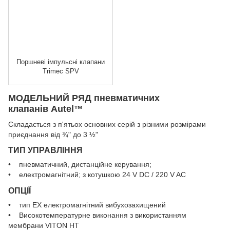
Поршневі імпульсні клапани
Trimec SPV
МОДЕЛЬНИЙ РЯД пневматичних
клапанів Autel™
Складається з п'ятьох основних серій з різними розмірами
приєднання від ¾" до 3 ½"
ТИП УПРАВЛІННЯ
• пневматичний, дистанційне керування;
• електромагнітний; з котушкою 24 V DC / 220 V AC
ОПЦІЇ
• тип EX електромагнітний вибухозахищений
• Високотемпературне виконання з використанням
мембрани VITON HT