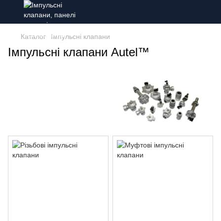
Каталог
Імпульсні клапани
Імпульсні клапани Autel™
Компанія Autel виробляє
широкий асортимент клапанів із
типорозмірами від 3/4” до 3” ½
Клапани
Усі електромагнітні клапани Autel
відрізняються швидким
відкриванням та пропускною
здатністю, що дозволяє за дуже
короткий час створити потужну
ударну хвилю та забезпечити
низьке споживання повітря. Все
це стало можливим завдяки
ретельному дослідженню
внутрішньої геометрії та
конструкції мембран