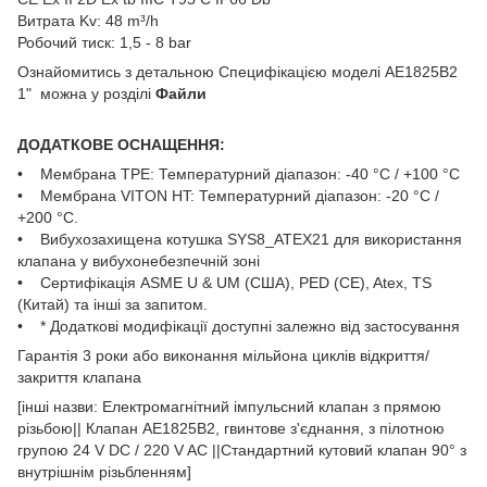
Витрата Kv: 48 m³/h
Робочий тиск: 1,5 - 8 bar
Ознайомитись з детальною Специфікацією моделі AE1825B2
1" можна у розділі
Файли
ДОДАТКОВЕ ОСНАЩЕННЯ:
• Мембрана TPE: Температурний діапазон: -40 °C / +100 °C
• Мембрана VITON HT: Температурний діапазон: -20 °C /
+200 °C.
• Вибухозахищена котушка SYS8_ATEX21 для використання
клапана у вибухонебезпечній зоні
• Сертифікація ASME U & UM (США), PED (CE), Atex, TS
(Китай) та інші за запитом.
• * Додаткові модифікації доступні залежно від застосування
Гарантія 3 роки або виконання мільйона циклів відкриття/
закриття клапана
[інші назви: Електромагнітний імпульсний клапан з прямою
різьбою|| Клапан AE1825B2, гвинтове з'єднання, з пілотною
групою 24 V DC / 220 V AC ||Стандартний кутовий клапан 90° з
внутрішнім різьбленням]