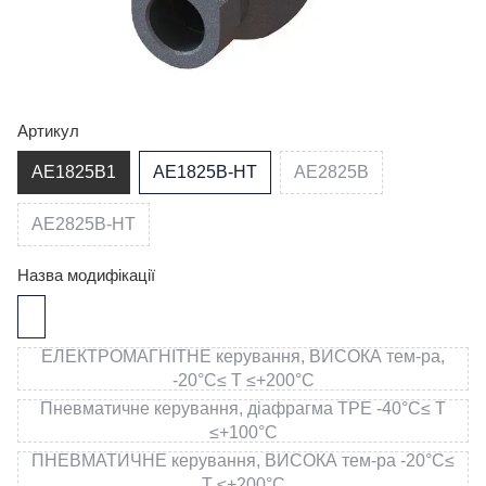
Артикул
AE1825B1
AE1825B-HT
AE2825B
AE2825B-HT
Назва модифікації
ЕЛЕКТРОМАГНІТНЕ керування, ВИСОКА тем-ра,
-20°C≤ T ≤+200°C
Пневматичне керування, діафрагма TPE -40°C≤ T
≤+100°C
ПНЕВМАТИЧНЕ керування, ВИСОКА тем-ра -20°C≤
T ≤+200°C