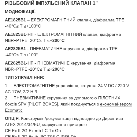
РІЗЬБОВИЙ ІМПУЛЬСНИЙ КЛАПАН 1"
МОДИФІКАЦІЇ:
AE1825B1
– ЕЛЕКТРОМАГНІТНИЙ клапан, діафрагма TPE
-40°C≤ T ≤+100°C
AE1825B1-HT
- ЕЛЕКТРОМАГНІТНИЙ клапан, діафрагма
NBR+PTFE -20°C≤ T ≤
+200°C
AE2825B1
- ПНЕВМАТИЧНЕ керування, діафрагма TPE
-40°C≤ T ≤+100°
AE2825B1-HT
- ПНЕВМАТИЧНЕ керування, діафрагма
NBR+PTFE -20°C≤ T ≤
+200°C
ТИП УПРАВЛІННЯ:
1. ЕЛЕКТРОМАГНІТНЕ управління, котушка 24 V DC / 220 V
AC 17W, 2/2 Н.З
2. ПНЕВМАТИЧНЕ керування за допомогою ПІЛОТНИХ
боксів SPV [PILOT BOXES], який поєднується з
економайзером
Ecomatic
ОПЦІЯ
: Конструкція/документація відповідно до Директиви
ATEX 2014/34/EU, маркування пристрою
CE Ex II 2G Ex mb IIC Tx Gb
CE Ex II 2D Ex tb IIIC T95 C IP66 Db