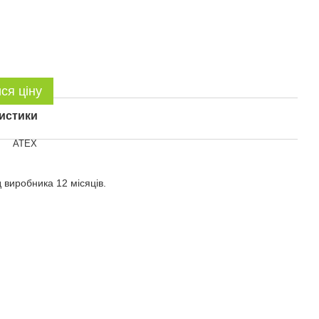
ся ціну
истики
ATEX
д виробника 12 місяців.