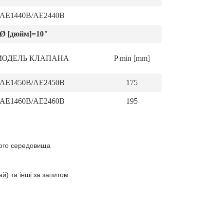
АЕ1440В/АЕ2440В
 [дюйм]=10"
МОДЕЛЬ КЛАПАНА
P min [mm]
АЕ1450В/АЕ2450В
175
АЕ1460В/АЕ2460В
195
ного середовища
й) та інші за запитом