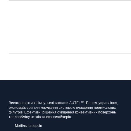
Високоефективні імпульсні клапани AUTEL™. Панелі управління,
економайзери для керування системою очищення промислових
фільтрів. Ефективні рішення очищення конвективних поверхонь
теплообміну котлів та економайзерів.
Мобільна версія