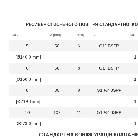
РЕСИВЕР СТИСНЕНОГО ПОВІТРЯ СТАНДАРТНОЇ КО
ØG
A [mm]
A1 [mm]
ØF
ØE
5"
58
6
G1” BSPP
[Ø140.0 mm]
1
6"
66
8
G1” BSPP
[Ø168.3 mm]
1
8"
85
8
G1 ½” BSPP
[Ø219.1mm]
1
10"
102
11
G1 ½” BSPP
[Ø273.0 mm]
1
СТАНДАРТНА КОНФІГУРАЦІЯ КЛАПАНІ