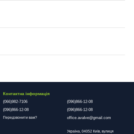
Контактна інформація
(066)982-7106
(096)866-12-08
(096)866-12-08
(096)866-12-08
office.avalve@gmail.com
Передзвонити вам?
Україна, 04052 Київ, вулиця