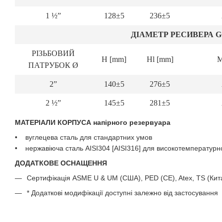
1 ½”
128±5
236±5
ДІАМЕТР РЕСИВЕРА GØ
РІЗЬБОВИЙ
Н [mm]
Hl [mm]
ПАТРУБОК Ø
2”
140±5
276±5
2 ½”
145±5
281±5
МАТЕРІАЛИ КОРПУСА напірного резервуара
• вуглецева сталь для стандартних умов
• нержавіюча сталь AISI304 [AISI316] для високотемператур
ДОДАТКОВЕ ОСНАЩЕННЯ
Сертифікація ASME U & UM (США), PED (CE), Atex, TS (Кита
* Додаткові модифікації доступні залежно від застосування