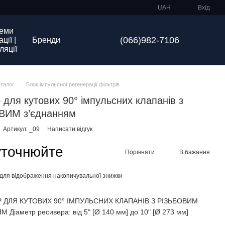
UAH
Вхід
еми
(066)982-7106
ції |
Бренди
ляції
аталог
Блок імпульсної регенерації фільтрів
 для кутових 90° імпульсних клапанів з
ВИМ з’єднанням
Артикул: _09
Написати відгук
уточнюйте
Порівняти
В бажання
для відображення накопичувальної знижки
 ДЛЯ КУТОВИХ 90° ІМПУЛЬСНИХ КЛАПАНІВ З РІЗЬБОВИМ
 Діаметр ресивера: від 5" [Ø 140 мм] до 10" [Ø 273 мм]