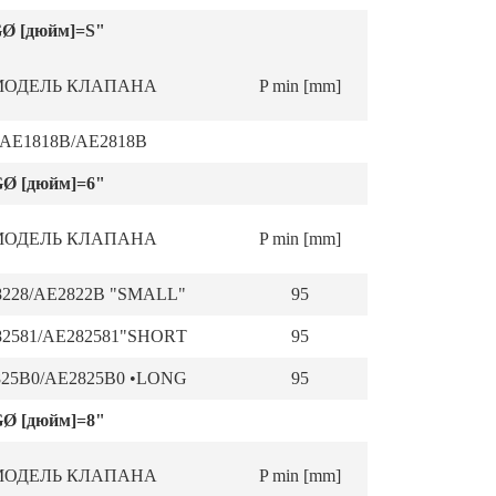
 [дюйм]=S"
МОДЕЛЬ КЛАПАНА
P min [mm]
АЕ1818В/АЕ2818В
 [дюйм]=6"
МОДЕЛЬ КЛАПАНА
P min [mm]
228/АЕ2822В "SMALL"
95
2581/АЕ282581"SНОRТ
95
25В0/АЕ2825В0 •LONG
95
 [дюйм]=8"
МОДЕЛЬ КЛАПАНА
P min [mm]