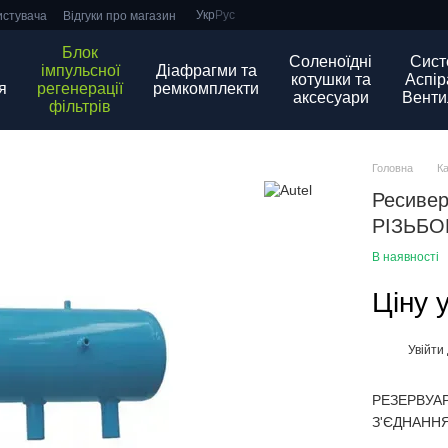
Укр
Рус
истувача
Відгуки про магазин
Блок
Соленоїдні
Сист
імпульсної
Діафрагми та
котушки та
Аспіра
я
регенерації
ремкомплекти
аксесуари
Венти
фільтрів
Головна
К
Ресивер
РІЗЬБО
В наявності
Ціну 
Увійти
%
РЕЗЕРВУАР
З'ЄДНАННЯМ